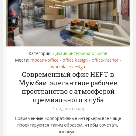
Категории:
Дизайн интерьера офисов
Места:
modern-office
office design
office-interior
•
•
•
workplace design
Современный офис HEFT в
Мумбаи: элегантное рабочее
пространство с атмосферой
премиального клуба
1 неделя назад
Современные корпоративные интерьеры все чаще
проектируются таким образом, чтобы сочетать
высокую...