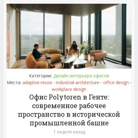
Категории:
Дизайн интерьера офисов
Места:
adaptive-reuse
industrial-architecture
office design
•
•
•
workplace design
Офис Polytoren в Генте:
современное рабочее
пространство в исторической
промышленной башне
1 неделя назад