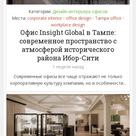
Категории:
Дизайн интерьера офисов
Места:
corporate interior
office design
Tampa office
•
•
•
workplace design
Офис Insight Global в Тампе:
современное пространство с
атмосферой исторического
района Ибор-Сити
1 неделя назад
Современные офисы все чаще отражают не только
корпоративную культуру компании, но и особенности...