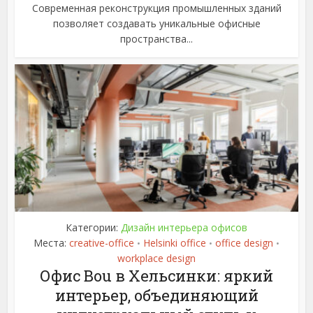
Современная реконструкция промышленных зданий
позволяет создавать уникальные офисные
пространства...
Категории:
Дизайн интерьера офисов
Места:
creative-office
Helsinki office
office design
•
•
•
workplace design
Офис Bou в Хельсинки: яркий
интерьер, объединяющий