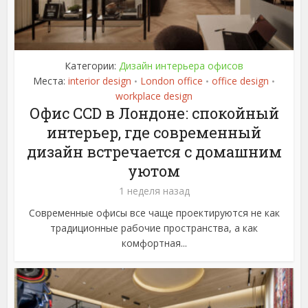
Категории:
Дизайн интерьера офисов
Места:
interior design
London office
office design
•
•
•
workplace design
Офис CCD в Лондоне: спокойный
интерьер, где современный
дизайн встречается с домашним
уютом
1 неделя назад
Современные офисы все чаще проектируются не как
традиционные рабочие пространства, а как
комфортная...