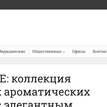
Медицинские
Общественные
Офисы
Конта
E: коллекция
 ароматических
с элегантным