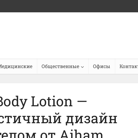
Медицинские
Общественные
Офисы
Конта
Body Lotion —
стичный дизайн
телом от Aiham