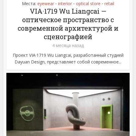
Места:
eyewear
interior
optical store
retail
•
•
•
VIA·1719 Wu Liangcai —
оптическое пространство с
современной архитектурой и
сценографией
4 месяца назад
Проект VIA·1719 Wu Liangcai, разработанный студией
Dayuan Design, представляет собой современное...