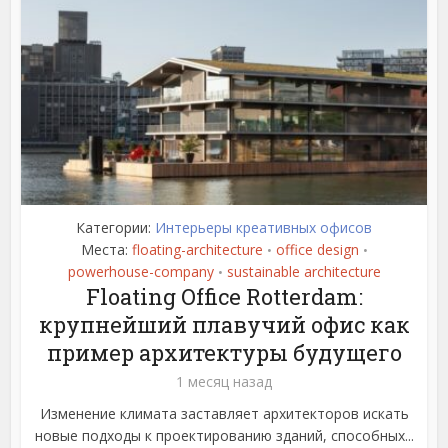
Категории:
Интерьеры креативных офисов
Места:
floating-architecture
office design
•
•
powerhouse-company
sustainable architecture
•
Floating Office Rotterdam:
крупнейший плавучий офис как
пример архитектуры будущего
1 месяц назад
Изменение климата заставляет архитекторов искать
новые подходы к проектированию зданий, способных...