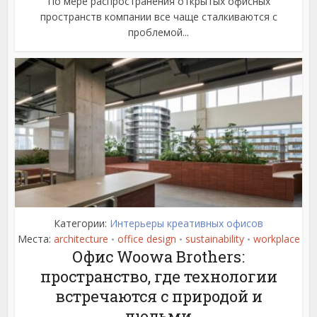
По мере распространения открытых офисных
пространств компании все чаще сталкиваются с
проблемой...
Категории:
Интерьеры креативных офисов
Места:
architecture
office design
sustainability
workplace
•
•
•
Офис Woowa Brothers:
пространство, где технологии
встречаются с природой и
людьми