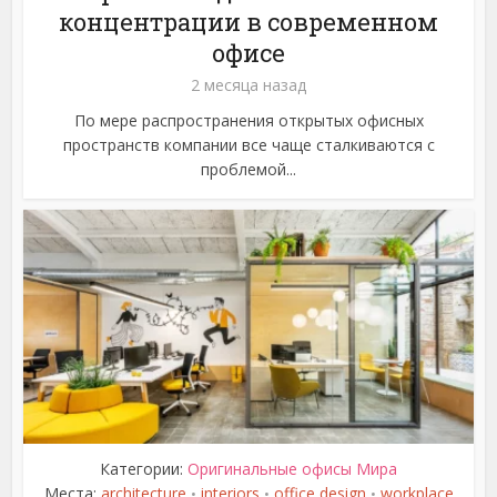
концентрации в современном
офисе
2 месяца назад
По мере распространения открытых офисных
пространств компании все чаще сталкиваются с
проблемой...
Категории:
Оригинальные офисы Мира
Места:
architecture
interiors
office design
workplace
•
•
•