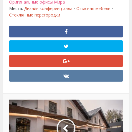
Оригинальные офисы Мира
Места:
Дизайн конференц-зала
Офисная мебель
•
•
Стеклянные перегородки