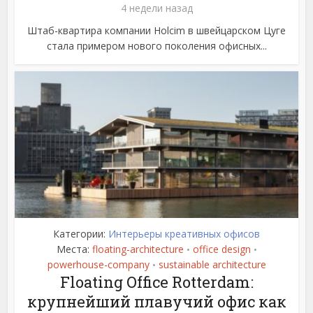
4 недели назад
Штаб-квартира компании Holcim в швейцарском Цуге
стала примером нового поколения офисных...
Категории:
Интерьеры креативных офисов
Места:
floating-architecture
office design
•
•
powerhouse-company
sustainable architecture
•
Floating Office Rotterdam:
крупнейший плавучий офис как