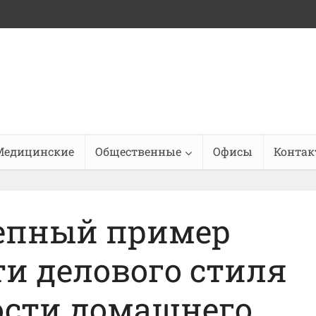
Медицинские
Общественные
Офисы
Конта
епный пример
и делового стиля
ости домашнего