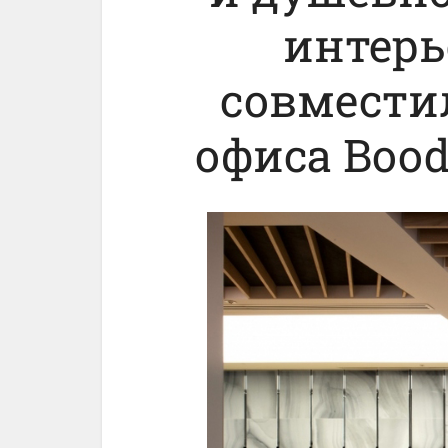
интерь
совместил
офиса Boodl