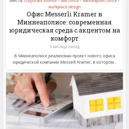
Места:
corporate interior
law office
Minneapolis office
•
•
•
workplace design
Офис Messerli Kramer в
Миннеаполисе: современная
юридическая среда с акцентом на
комфорт
3 месяца назад
В Миннеаполисе реализован проект нового офиса
юридической компании Messerli Kramer, в котором...