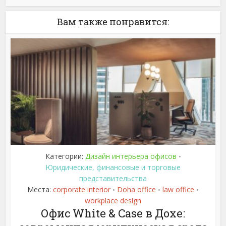
Вам также понравится:
Категории:
Дизайн интерьера офисов
•
Юридические, финансовые и торговые
представительства
Места:
corporate interior
Doha office
law office
•
•
•
workplace design
Офис White & Case в Дохе: