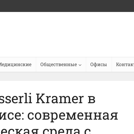
Медицинские
Общественные
Офисы
Конта
serli Kramer в
се: современная
ская среда с