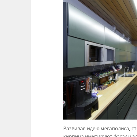
Развивая идею мегаполиса, ст
кирпича имитируют фасады зд