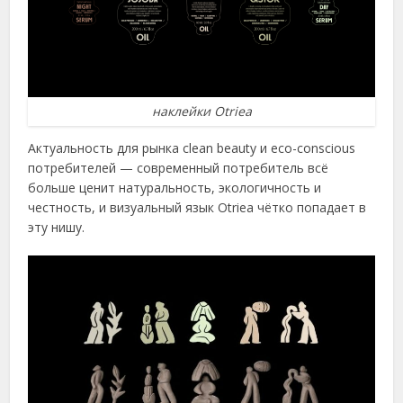
наклейки Otriea
Актуальность для рынка clean beauty и eco-conscious
потребителей — современный потребитель всё
больше ценит натуральность, экологичность и
честность, и визуальный язык Otriea чётко попадает в
эту нишу.