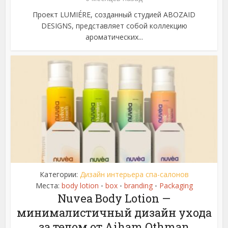
Проект LUMIÉRE, созданный студией ABOZAID
DESIGNS, представляет собой коллекцию
ароматических...
Категории:
Дизайн интерьера спа-салонов
Места:
body lotion
box
branding
Packaging
•
•
•
Nuvea Body Lotion —
минималистичный дизайн ухода
за телом от Aiham Othman