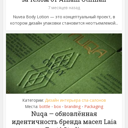
7 месяцев назад
Nuvea Body Lotion — это концептуальный проект, в
котором дизайн упаковки становится неотъемлемой...
Категории:
Дизайн интерьера спа-салонов
Места:
bottle
box
branding
Packaging
•
•
•
Nuqa — обновлённая
идентичность бренда масел Laia