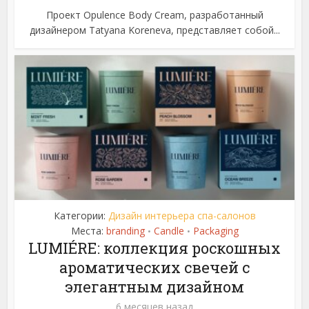
Проект Opulence Body Cream, разработанный
дизайнером Tatyana Koreneva, представляет собой...
Категории:
Дизайн интерьера спа-салонов
Места:
branding
Candle
Packaging
•
•
LUMIÉRE: коллекция роскошных
ароматических свечей с
элегантным дизайном
6 месяцев назад