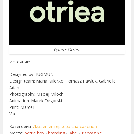
бренд Otriea
Источник:
Designed by HUGMUN
Design team: Maria Mileńko, Tomasz Pawluk, Gabrielle
Adam
Photography: Maciej Miloch
Animation: Marek Degórski
Print: Marceli
Via
Категории:
Дизайн интерьера спа-салонов
Места:
bottle box
branding
label
Packaging
•
•
•