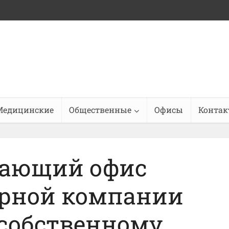
Медицинские
Общественные
Офисы
Конта
сающий офис
урной компании
 собственному