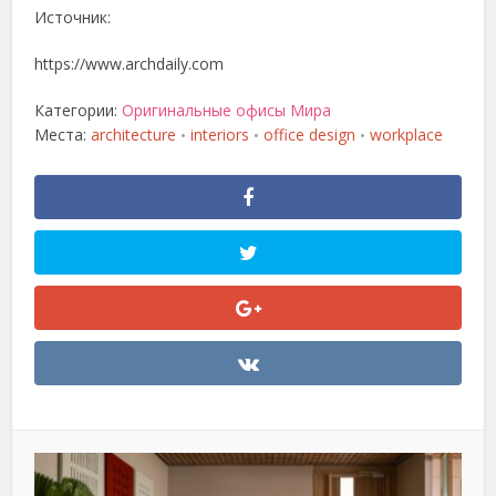
Источник:
https://www.archdaily.com
Категории:
Оригинальные офисы Мира
Места:
architecture
interiors
office design
workplace
•
•
•