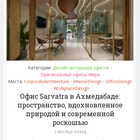
Категории:
Дизайн интерьера офисов
•
Оригинальные офисы Мира
Места:
CorporateArchitecture
InteriorDesign
OfficeDesign
•
•
WorkplaceDesign
•
Офис Sarvatra в Ахмедабаде:
пространство, вдохновленное
природой и современной
роскошью
2 месяца назад