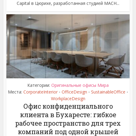
Capital в Цюрихе, разработанная студией MACH...
Категории:
Оригинальные офисы Мира
Места:
CorporateInterior
OfficeDesign
SustainableOffice
•
•
•
WorkplaceDesign
Офис конфиденциального
клиента в Бухаресте: гибкое
рабочее пространство для трех
компаний под одной крышей