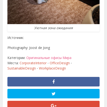
Уютная зона ожидания
Источник:
Photography: Joost de Jong
Категории:
Оригинальные офисы Мира
Места:
CorporateInterior
OfficeDesign
•
•
SustainableDesign
WorkplaceDesign
•