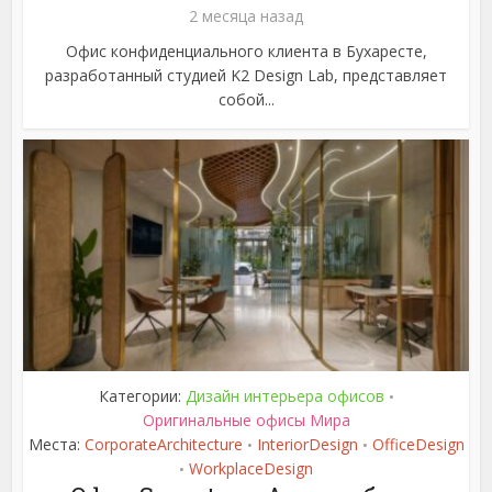
2 месяца назад
Офис конфиденциального клиента в Бухаресте,
разработанный студией K2 Design Lab, представляет
собой...
Категории:
Дизайн интерьера офисов
•
Оригинальные офисы Мира
Места:
CorporateArchitecture
InteriorDesign
OfficeDesign
•
•
WorkplaceDesign
•