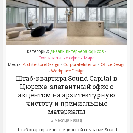
Категории:
Дизайн интерьера офисов
•
Оригинальные офисы Мира
Места:
ArchitectureDesign
CorporateInterior
OfficeDesign
•
•
WorkplaceDesign
•
Штаб-квартира Sound Capital в
Цюрихе: элегантный офис с
акцентом на архитектурную
чистоту и премиальные
материалы
2 месяца назад
Штаб-квартира инвестиционной компании Sound