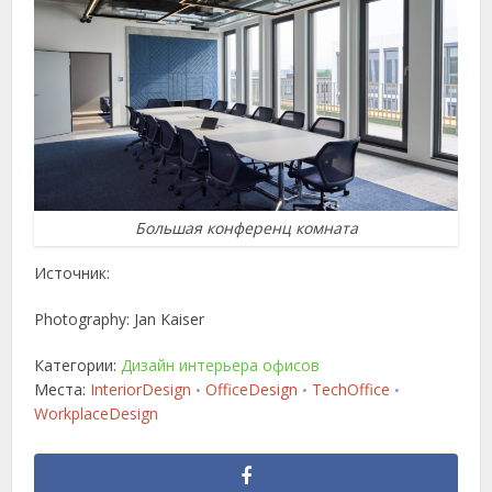
Большая конференц комната
Источник:
Photography: Jan Kaiser
Категории:
Дизайн интерьера офисов
Места:
InteriorDesign
OfficeDesign
TechOffice
•
•
•
WorkplaceDesign