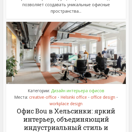
позволяет создавать уникальные офисные
пространства...
Категории:
Дизайн интерьера офисов
Места:
creative-office
Helsinki office
office design
•
•
•
workplace design
Офис Bou в Хельсинки: яркий
интерьер, объединяющий
индустриальный стиль и