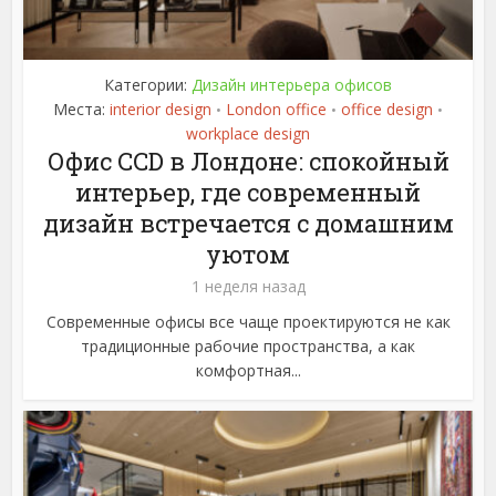
Категории:
Дизайн интерьера офисов
Места:
interior design
London office
office design
•
•
•
workplace design
Офис CCD в Лондоне: спокойный
интерьер, где современный
дизайн встречается с домашним
уютом
1 неделя назад
Современные офисы все чаще проектируются не как
традиционные рабочие пространства, а как
комфортная...