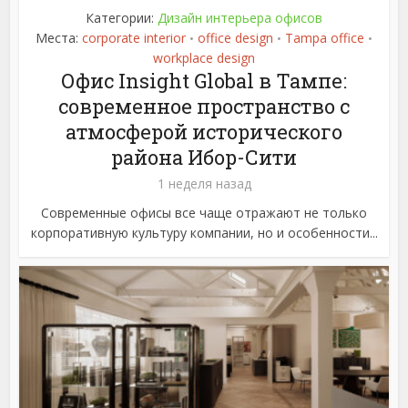
Категории:
Дизайн интерьера офисов
Места:
corporate interior
office design
Tampa office
•
•
•
workplace design
Офис Insight Global в Тампе:
современное пространство с
атмосферой исторического
района Ибор-Сити
1 неделя назад
Современные офисы все чаще отражают не только
корпоративную культуру компании, но и особенности...