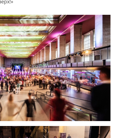
верх!»