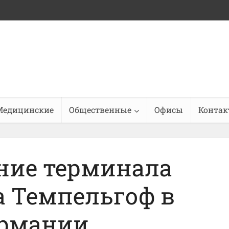
Медицинские
Общественные
Офисы
Конта
ние терминала
а Темпельгоф в
ермании