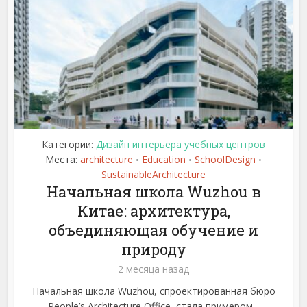
Категории:
Дизайн интерьера учебных центров
Места:
architecture
Education
SchoolDesign
•
•
•
SustainableArchitecture
Начальная школа Wuzhou в
Китае: архитектура,
объединяющая обучение и
природу
2 месяца назад
Начальная школа Wuzhou, спроектированная бюро
People’s Architecture Office, стала примером...