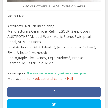
Барная стойка в кафе House of Olives
Источник:
Architects: ARHINGinženjering
Manufacturers:Ceramiche Refin, EGGER, Saint-Gobain,
AUSTROTHERM, Ideal Work, Magic Stone, Swisspearl
Panel, VHM Solutions
Lead Architects: Rifat Alihodžić, Jasmina Kujović Salković,
Elvira Alihodžić Muzurović
Photographs: Ilya Ivanov, Lejla Nurković, Branko
Rabrenović, Lazar Pejović,Via
Категории:
Дизайн интерьера учебных центров
Места:
counter
educational center
Hall
•
•