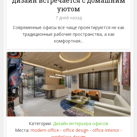
дизайн встречается с домашним
уютом
7 дней назад
Современные офисы все чаще проектируются не как
традиционные рабочие пространства, а как
комфортная...
Категории:
Дизайн интерьера офисов
Места:
modern-office
office design
office-interior
•
•
•
workplace design