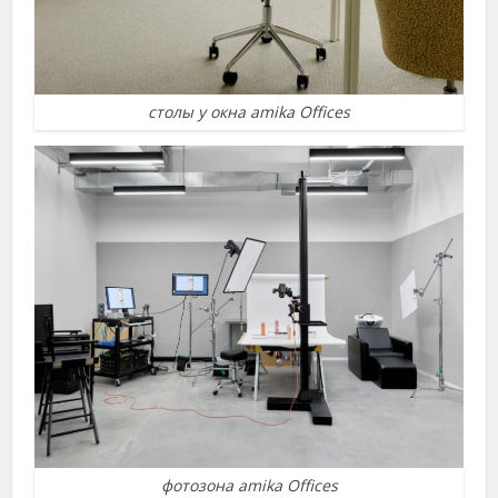
столы у окна amika Offices
фотозона amika Offices