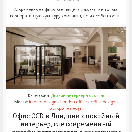
Современные офисы все чаще отражают не только
корпоративную культуру компании, но и особенности...
Категории:
Дизайн интерьера офисов
Места:
interior design
London office
office design
•
•
•
workplace design
Офис CCD в Лондоне: спокойный
интерьер, где современный