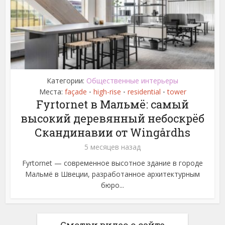
Категории:
Общественные интерьеры
Места:
façade
high-rise
residential
tower
•
•
•
Fyrtornet в Мальмё: самый
высокий деревянный небоскрёб
Скандинавии от Wingårdhs
5 месяцев назад
Fyrtornet — современное высотное здание в городе
Мальмё в Швеции, разработанное архитектурным
бюро...
Смотри видео о сайте