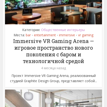
Категории:
Общественные интерьеры
Места:
bar
entertainment
immersive
vr gaming
•
•
•
Immersive VR Gaming Arena —
игровое пространство нового
поколения с баром и
технологичной средой
4 месяца назад
Проект Immersive VR Gaming Arena, реализованный
студией Graphite Design Group, представляет собой...