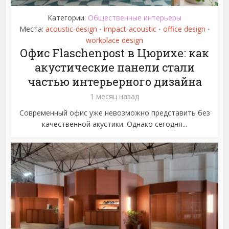
Категории:
Общественные интерьеры
Места:
acoustic-design
impact-acoustic
office design
•
•
•
workplace design
Офис Flaschenpost в Цюрихе: как
акустические панели стали
частью интерьерного дизайна
1 месяц назад
Современный офис уже невозможно представить без
качественной акустики. Однако сегодня...