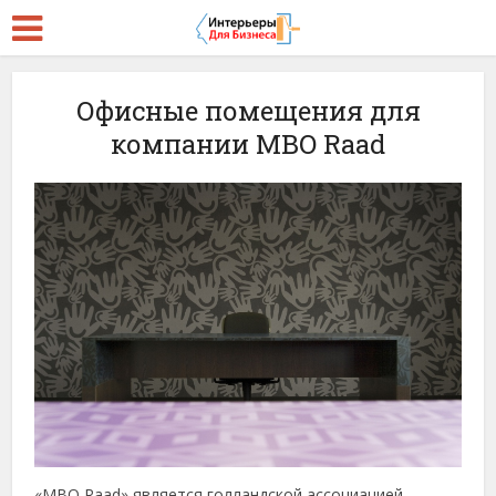
Офисные помещения для
компании MBO Raad
«MBO Raad» является голландской ассоциацией