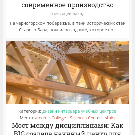
современное производство
5 месяцев назад
На черногорском побережье, в тени исторических стен
Старого Бара, появилось здание, которое по...
Категории:
Дизайн интерьера учебных центров
Места:
atrium
College
Sciences Center
stairs
•
•
•
Мост между дисциплинами: Как
BIG создала научный центр для