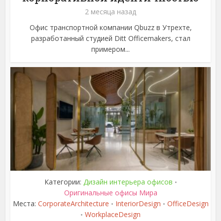
2 месяца назад
Офис транспортной компании Qbuzz в Утрехте,
разработанный студией Ditt Officemakers, стал
примером...
Категории:
Дизайн интерьера офисов
•
Оригинальные офисы Мира
Места:
CorporateArchitecture
InteriorDesign
OfficeDesign
•
•
WorkplaceDesign
•