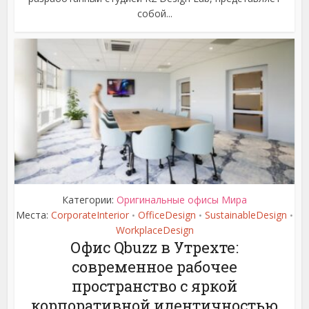
собой...
Категории:
Оригинальные офисы Мира
Места:
CorporateInterior
OfficeDesign
SustainableDesign
•
•
•
WorkplaceDesign
Офис Qbuzz в Утрехте:
современное рабочее
пространство с яркой
корпоративной идентичностью