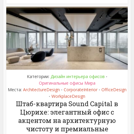
Категории:
Дизайн интерьера офисов
•
Оригинальные офисы Мира
Места:
ArchitectureDesign
CorporateInterior
OfficeDesign
•
•
WorkplaceDesign
•
Штаб-квартира Sound Capital в
Цюрихе: элегантный офис с
акцентом на архитектурную
чистоту и премиальные