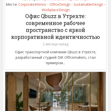
Места:
CorporateInterior
OfficeDesign
SustainableDesign
•
•
•
WorkplaceDesign
Офис Qbuzz в Утрехте:
современное рабочее
пространство с яркой
корпоративной идентичностью
2 месяца назад
Офис транспортной компании Qbuzz в Утрехте,
разработанный студией Ditt Officemakers, стал
примером...