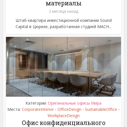
материалы
2 месяца назад
Штаб-квартира инвестиционной компании Sound
Capital в Цюрихе, разработанная студией MACH...
Категории:
Оригинальные офисы Мира
Места:
CorporateInterior
OfficeDesign
SustainableOffice
•
•
•
WorkplaceDesign
Офис конфиденциального