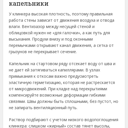
капельники
У клинкера высокая плотность, поэтому правильная
работа стены зависит от движения воздуха и отвода
влаги. Вентизазор между несущей стеной и
облицовкой нужен не «для галочки», а как путь для
высыхания. Продухи внизу и под оконными
перемычками открывают канал движения, а сетка от
грызунов не перекрывает сечение.
Капельник на стартовом ряду отсекает воду от шва и
не дает ей затягиваться капиллярами. В узлах
примыкания к откосам важно предусмотреть
эластичную герметизацию, которая не растрескается
от микродвижений. При кладке над перекрытиями
компенсируйте возможные деформации гибкими
связями. Швы должны быть сплошными, без пустот, но
не запирать вентиляционный путь.
Раствор подбирают с учетом низкого водопоглощения
клинкера: слишком «жирный» состав тянет высолы,