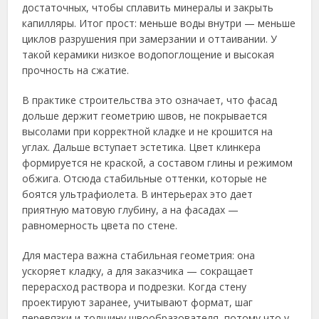
достаточных, чтобы сплавить минералы и закрыть
капилляры. Итог прост: меньше воды внутри — меньше
циклов разрушения при замерзании и оттаивании. У
такой керамики низкое водопоглощение и высокая
прочность на сжатие.
В практике строительства это означает, что фасад
дольше держит геометрию швов, не покрывается
высолами при корректной кладке и не крошится на
углах. Дальше вступает эстетика. Цвет клинкера
формируется не краской, а составом глины и режимом
обжига. Отсюда стабильные оттенки, которые не
боятся ультрафиолета. В интерьерах это дает
приятную матовую глубину, а на фасадах —
равномерность цвета по стене.
Для мастера важна стабильная геометрия: она
ускоряет кладку, а для заказчика — сокращает
перерасход раствора и подрезки. Когда стену
проектируют заранее, учитывают формат, шаг
перевязки и толщину швообразователя, потому что у