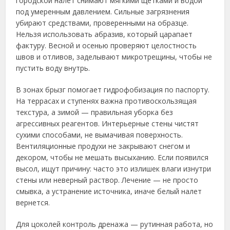
городской налет снимают мягкими щетками и водой
под умеренным давлением. Сильные загрязнения
убирают средствами, проверенными на образце.
Нельзя использовать абразив, который царапает
фактуру. Весной и осенью проверяют целостность
швов и отливов, заделывают микротрещины, чтобы не
пустить воду внутрь.
В зонах брызг помогает гидрофобизация по паспорту.
На террасах и ступенях важна противоскользящая
текстура, а зимой — правильная уборка без
агрессивных реагентов. Интерьерные стены чистят
сухими способами, не вымачивая поверхность.
Вентиляционные продухи не закрывают снегом и
декором, чтобы не мешать высыханию. Если появился
высол, ищут причину: часто это излишек влаги изнутри
стены или неверный раствор. Лечение — не просто
смывка, а устранение источника, иначе белый налет
вернется.
Для цоколей контроль дренажа — рутинная работа, но