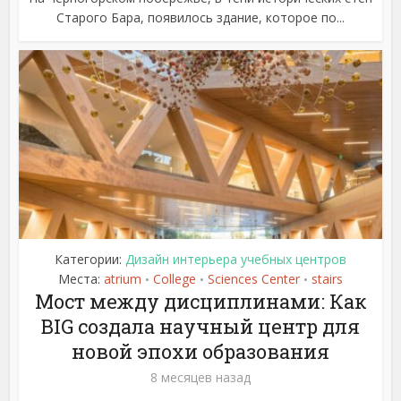
Старого Бара, появилось здание, которое по...
Категории:
Дизайн интерьера учебных центров
Места:
atrium
College
Sciences Center
stairs
•
•
•
Мост между дисциплинами: Как
BIG создала научный центр для
новой эпохи образования
8 месяцев назад