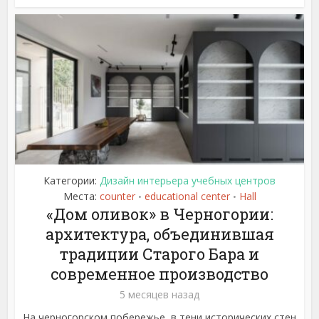
Категории:
Дизайн интерьера учебных центров
Места:
counter
educational center
Hall
•
•
«Дом оливок» в Черногории:
архитектура, объединившая
традиции Старого Бара и
современное производство
5 месяцев назад
На черногорском побережье, в тени исторических стен