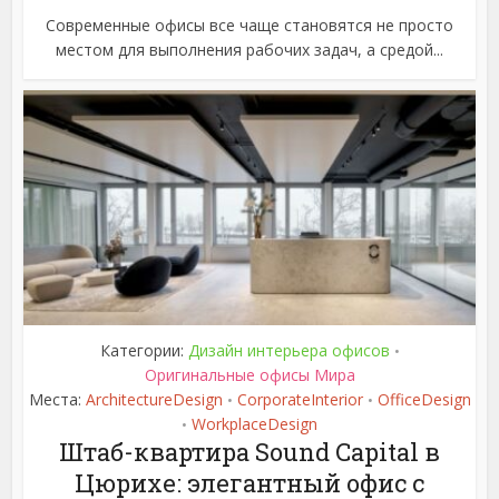
Современные офисы все чаще становятся не просто
местом для выполнения рабочих задач, а средой...
Категории:
Дизайн интерьера офисов
•
Оригинальные офисы Мира
Места:
ArchitectureDesign
CorporateInterior
OfficeDesign
•
•
WorkplaceDesign
•
Штаб-квартира Sound Capital в
Цюрихе: элегантный офис с