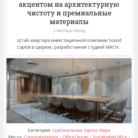
акцентом на архитектурную
чистоту и премиальные
материалы
2 месяца назад
Штаб-квартира инвестиционной компании Sound
Capital в Цюрихе, разработанная студией MACH...
Категории:
Оригинальные офисы Мира
Места:
CorporateInterior
OfficeDesign
SustainableOffice
•
•
•