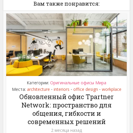
Вам также понравится:
Категории:
Оригинальные офисы Мира
Места:
architecture
interiors
office design
workplace
•
•
•
Обновленный офис Tpartner
Network: пространство для
общения, гибкости и
современных решений
2 месяца назад