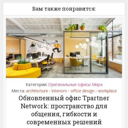
Вам также понравится:
Категории:
Оригинальные офисы Мира
Места:
architecture
interiors
office design
workplace
•
•
•
Обновленный офис Tpartner
Network: пространство для
общения, гибкости и
современных решений