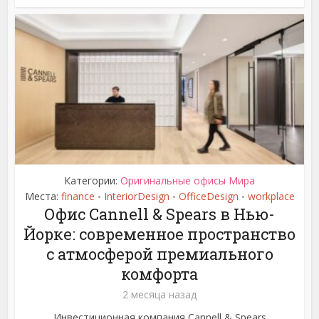
Категории:
Оригинальные офисы Мира
Места:
finance
InteriorDesign
OfficeDesign
workplace
•
•
•
Офис Cannell & Spears в Нью-
Йорке: современное пространство
с атмосферой премиального
комфорта
2 месяца назад
Инвестиционная компания Cannell & Spears