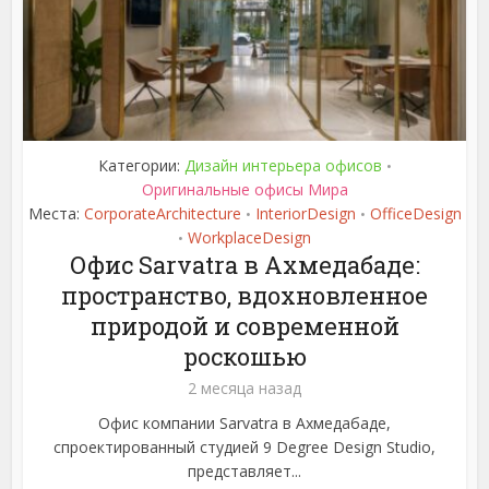
Категории:
Дизайн интерьера офисов
•
Оригинальные офисы Мира
Места:
CorporateArchitecture
InteriorDesign
OfficeDesign
•
•
WorkplaceDesign
•
Офис Sarvatra в Ахмедабаде:
пространство, вдохновленное
природой и современной
роскошью
2 месяца назад
Офис компании Sarvatra в Ахмедабаде,
спроектированный студией 9 Degree Design Studio,
представляет...