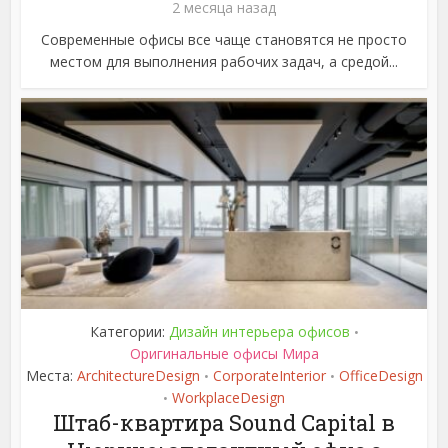
2 месяца назад
Современные офисы все чаще становятся не просто
местом для выполнения рабочих задач, а средой...
Категории:
Дизайн интерьера офисов
•
Оригинальные офисы Мира
Места:
ArchitectureDesign
CorporateInterior
OfficeDesign
•
•
WorkplaceDesign
•
Штаб-квартира Sound Capital в