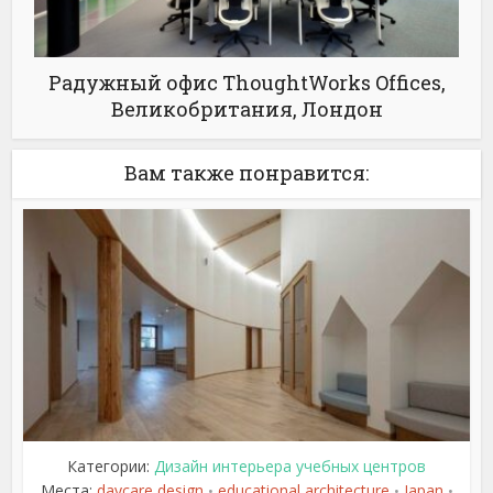
Радужный офис ThoughtWorks Offices,
Великобритания, Лондон
Вам также понравится:
Категории:
Дизайн интерьера учебных центров
Места:
daycare design
educational architecture
Japan
•
•
•