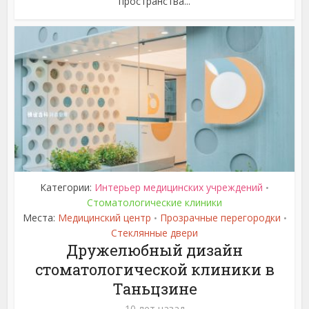
пространства...
Категории:
Интерьер медицинских учреждений
•
Стоматологические клиники
Места:
Медицинский центр
Прозрачные перегородки
•
•
Стеклянные двери
Дружелюбный дизайн
стоматологической клиники в
Таньцзине
10 лет назад