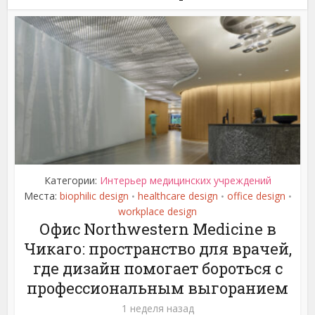
Категории:
Интерьер медицинских учреждений
Места:
biophilic design
healthcare design
office design
•
•
•
workplace design
Офис Northwestern Medicine в
Чикаго: пространство для врачей,
где дизайн помогает бороться с
профессиональным выгоранием
1 неделя назад