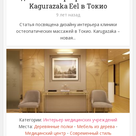
Kagurazaka Eel в Токио
9 лет назад
Статья посвящена дизайну интерьера клиники
остеопатических массажей в Токио. Karugazaka –
новая...
Категории:
Интерьер медицинских учреждений
Места:
Деревянные полки
Мебель из дерева
•
•
Медицинский центр
Современный стиль
•