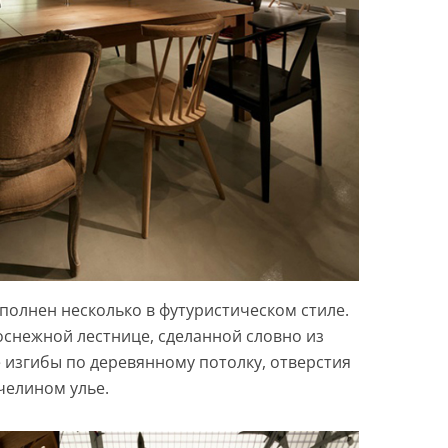
олнен несколько в футуристическом стиле.
оснежной лестнице, сделанной словно из
изгибы по деревянному потолку, отверстия
челином улье.