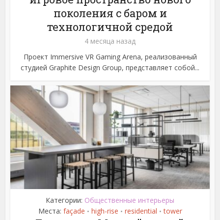
поколения с баром и
технологичной средой
4 месяца назад
Проект Immersive VR Gaming Arena, реализованный
студией Graphite Design Group, представляет собой...
Категории:
Общественные интерьеры
Места:
façade
high-rise
residential
tower
•
•
•