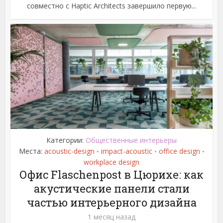
совместно с Haptic Architects завершило первую...
Категории:
Общественные интерьеры
Места:
acoustic-design
impact-acoustic
office design
•
•
•
workplace design
Офис Flaschenpost в Цюрихе: как
акустические панели стали
частью интерьерного дизайна
1 месяц назад