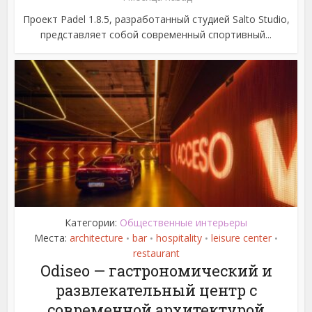
Проект Padel 1.8.5, разработанный студией Salto Studio,
представляет собой современный спортивный...
Категории:
Общественные интерьеры
Места:
architecture
bar
hospitality
leisure center
•
•
•
•
restaurant
Odiseo — гастрономический и
развлекательный центр с
современной архитектурой