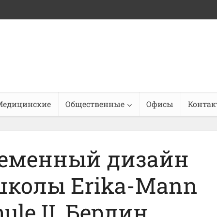
Медицинские
Общественные
Офисы
Конта
ременный дизайн
школы Erika-Mann
ule II, Берлин,