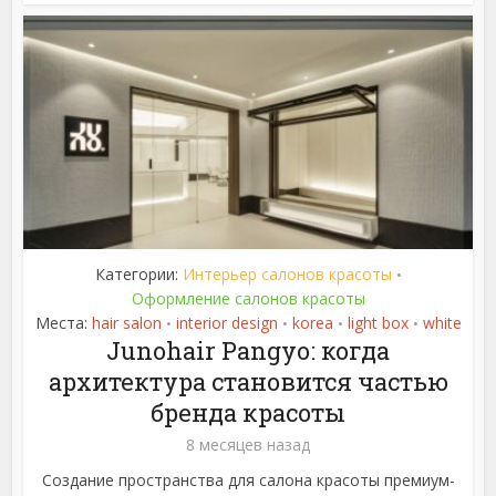
Категории:
Интерьер салонов красоты
•
Оформление салонов красоты
Места:
hair salon
interior design
korea
light box
white
•
•
•
•
Junohair Pangyo: когда
архитектура становится частью
бренда красоты
8 месяцев назад
Создание пространства для салона красоты премиум-