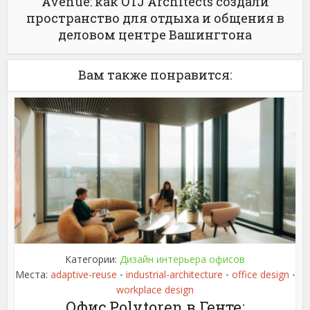
Avenue: как OTJ Architects создали
пространство для отдыха и общения в
деловом центре Вашингтона
Вам также понравится:
Категории:
Дизайн интерьера офисов
Места:
adaptive-reuse
industrial-architecture
office design
•
•
•
workplace design
Офис Polytoren в Генте: