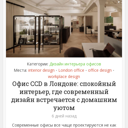
Категории:
Дизайн интерьера офисов
Места:
interior design
London office
office design
•
•
•
workplace design
Офис CCD в Лондоне: спокойный
интерьер, где современный
дизайн встречается с домашним
уютом
6 дней назад
Современные офисы все чаще проектируются не как