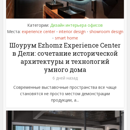
Категории:
Дизайн интерьера офисов
Места:
experience center
interior design
showroom design
•
•
smart home
•
Шоурум Ezhomz Experience Center
в Дели: сочетание исторической
архитектуры и технологий
умного дома
6 дней назад
Современные выставочные пространства все чаще
становятся не просто местом демонстрации
продукции, а...