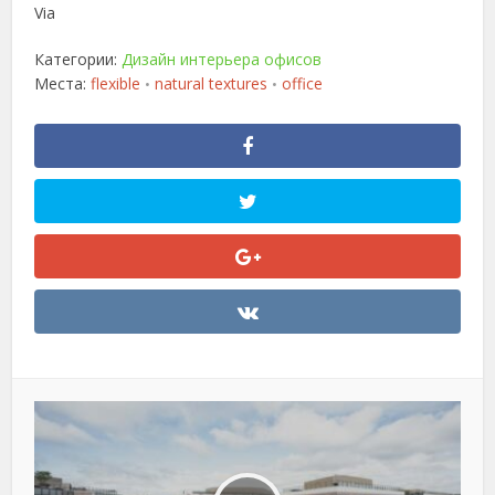
Via
Категории:
Дизайн интерьера офисов
Места:
flexible
natural textures
office
•
•