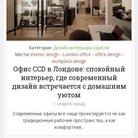
Категории:
Дизайн интерьера офисов
Места:
interior design
London office
office design
•
•
•
workplace design
Офис CCD в Лондоне: спокойный
интерьер, где современный
дизайн встречается с домашним
уютом
1 неделя назад
Современные офисы все чаще проектируются не как
традиционные рабочие пространства, а как
комфортная...