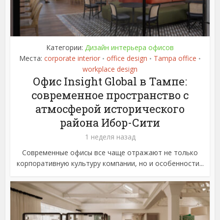
Категории:
Дизайн интерьера офисов
Места:
corporate interior
office design
Tampa office
•
•
•
workplace design
Офис Insight Global в Тампе:
современное пространство с
атмосферой исторического
района Ибор-Сити
1 неделя назад
Современные офисы все чаще отражают не только
корпоративную культуру компании, но и особенности...