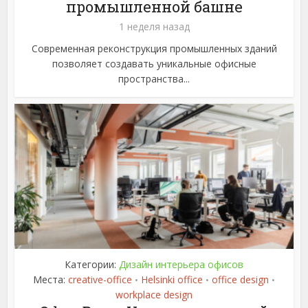
промышленной башне
1 неделя назад
Современная реконструкция промышленных зданий
позволяет создавать уникальные офисные
пространства...
Категории:
Дизайн интерьера офисов
Места:
creative-office
Helsinki office
office design
•
•
•
workplace design