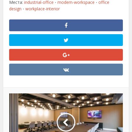
Места:
industrial-office
modern-workspace
office
•
•
design
workplace-interior
•