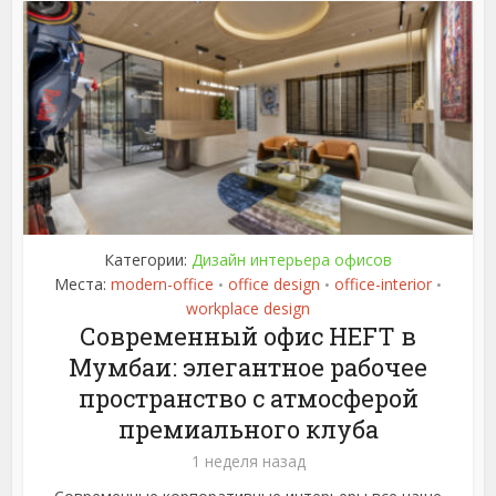
Категории:
Дизайн интерьера офисов
Места:
modern-office
office design
office-interior
•
•
•
workplace design
Современный офис HEFT в
Мумбаи: элегантное рабочее
пространство с атмосферой
премиального клуба
1 неделя назад