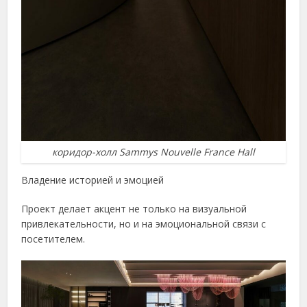
коридор-холл Sammys Nouvelle France Hall
Владение историей и эмоцией
Проект делает акцент не только на визуальной
привлекательности, но и на эмоциональной связи с
посетителем.