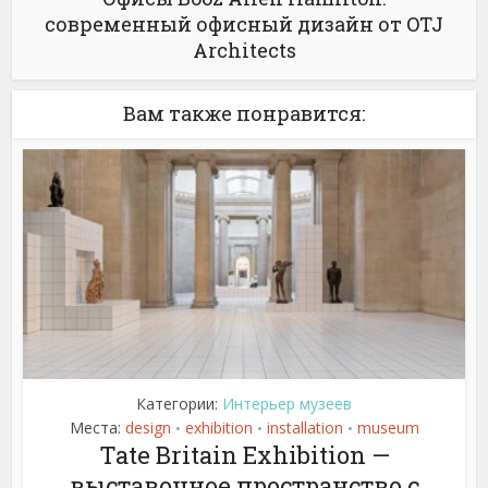
современный офисный дизайн от OTJ
Architects
Вам также понравится:
Категории:
Интерьер музеев
Места:
design
exhibition
installation
museum
•
•
•
Tate Britain Exhibition —
выставочное пространство с