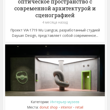
оптическое пространство с
современной архитектурой и
сценографией
4 месяца назад
Проект VIA·1719 Wu Liangcai, разработанный студией
Dayuan Design, представляет собой современное...
Категории:
Интерьер музеев
Места:
donut shop
interior
retail
•
•