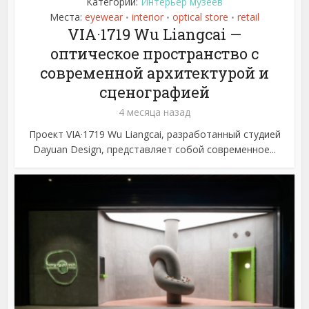
Категории:
Интерьер музеев
Места:
eyewear
interior
optical store
retail
•
•
•
VIA·1719 Wu Liangcai —
оптическое пространство с
современной архитектурой и
сценографией
4 месяца назад
Проект VIA·1719 Wu Liangcai, разработанный студией
Dayuan Design, представляет собой современное...