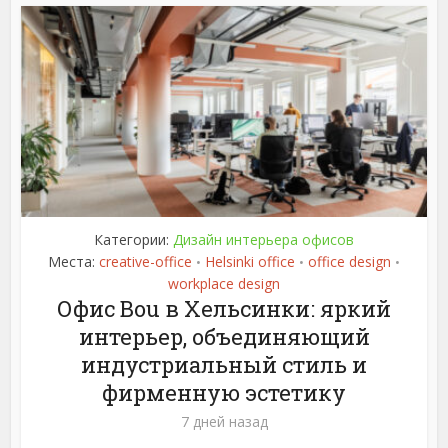
Категории:
Дизайн интерьера офисов
Места:
creative-office
Helsinki office
office design
•
•
•
workplace design
Офис Bou в Хельсинки: яркий
интерьер, объединяющий
индустриальный стиль и
фирменную эстетику
7 дней назад