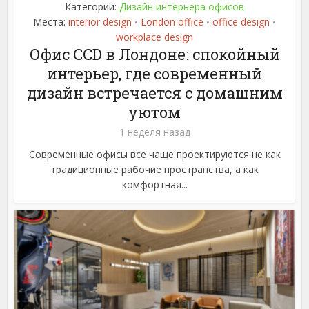
Категории:
Дизайн интерьера офисов
Места:
interior design
London office
office design
•
•
•
workplace design
Офис CCD в Лондоне: спокойный
интерьер, где современный
дизайн встречается с домашним
уютом
1 неделя назад
Современные офисы все чаще проектируются не как
традиционные рабочие пространства, а как
комфортная...