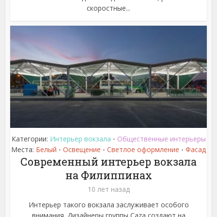
скоростные...
Категории:
Интерьер вокзала
Общественные интерьеры
•
Места:
Белый
Освещение
Светлое оформление
Фасад
•
•
•
Современный интерьер вокзала
на Филиппинах
10 лет назад
Интерьер такого вокзала заслуживает особого
внимания. Дизайнеры группы Caza создают на