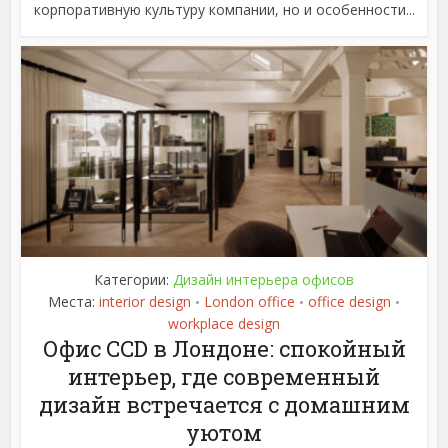
корпоративную культуру компании, но и особенности...
Категории:
Дизайн интерьера офисов
Места:
interior design
London office
office design
•
•
•
workplace design
Офис CCD в Лондоне: спокойный
интерьер, где современный
дизайн встречается с домашним
уютом