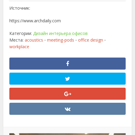
Источник:
https://www.archdaily.com
Категории:
Дизайн интерьера офисов
Места:
acoustics
meeting-pods
office design
•
•
•
workplace