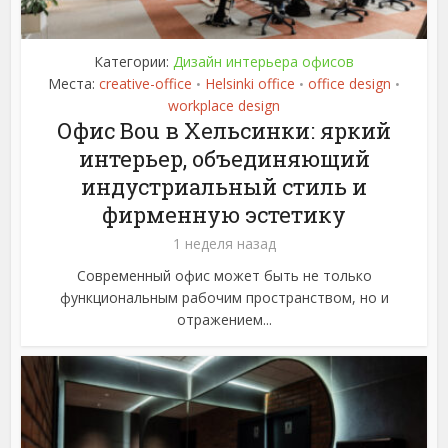
Категории:
Дизайн интерьера офисов
Места:
creative-office
Helsinki office
office design
•
•
•
workplace design
Офис Bou в Хельсинки: яркий
интерьер, объединяющий
индустриальный стиль и
фирменную эстетику
1 неделя назад
Современный офис может быть не только
функциональным рабочим пространством, но и
отражением...