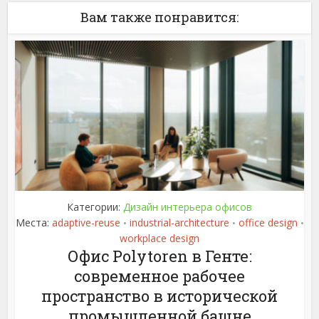
Вам также понравится:
Категории:
Дизайн интерьера офисов
Места:
adaptive-reuse
industrial-architecture
office design
•
•
•
workplace design
Офис Polytoren в Генте:
современное рабочее
пространство в исторической
промышленной башне