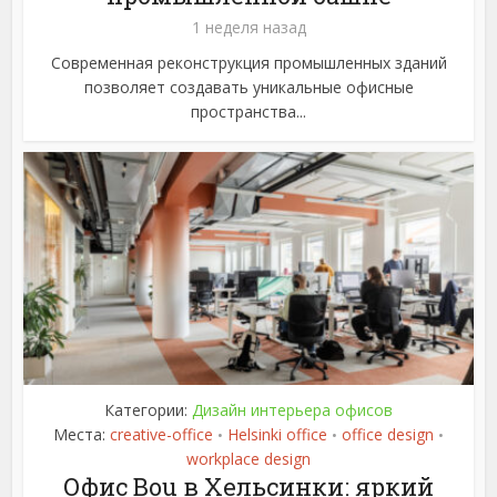
1 неделя назад
Современная реконструкция промышленных зданий
позволяет создавать уникальные офисные
пространства...
Категории:
Дизайн интерьера офисов
Места:
creative-office
Helsinki office
office design
•
•
•
workplace design
Офис Bou в Хельсинки: яркий