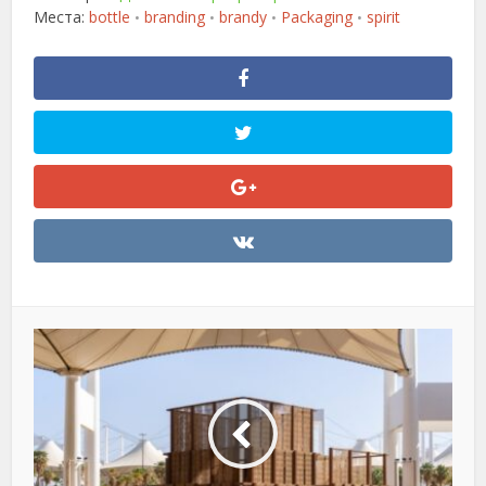
Места:
bottle
branding
brandy
Packaging
spirit
•
•
•
•