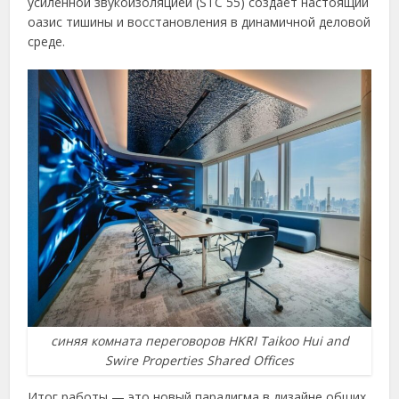
усиленной звукоизоляцией (STC 55) создаёт настоящий
оазис тишины и восстановления в динамичной деловой
среде.
синяя комната переговоров HKRI Taikoo Hui and
Swire Properties Shared Offices
Итог работы — это новый парадигма в дизайне общих