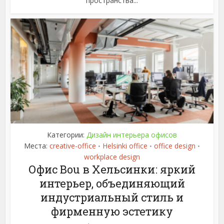
пространства...
Категории:
Дизайн интерьера офисов
Места:
creative-office
Helsinki office
office design
•
•
•
workplace design
Офис Bou в Хельсинки: яркий
интерьер, объединяющий
индустриальный стиль и
фирменную эстетику