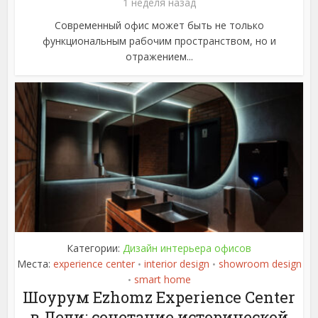
1 неделя назад
Современный офис может быть не только
функциональным рабочим пространством, но и
отражением...
Категории:
Дизайн интерьера офисов
Места:
experience center
interior design
showroom design
•
•
smart home
•
Шоурум Ezhomz Experience Center
в Дели: сочетание исторической