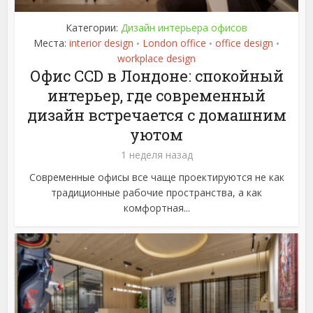
Категории:
Дизайн интерьера офисов
Места:
interior design
London office
office design
•
•
•
workplace design
Офис CCD в Лондоне: спокойный
интерьер, где современный
дизайн встречается с домашним
уютом
1 неделя назад
Современные офисы все чаще проектируются не как
традиционные рабочие пространства, а как
комфортная...