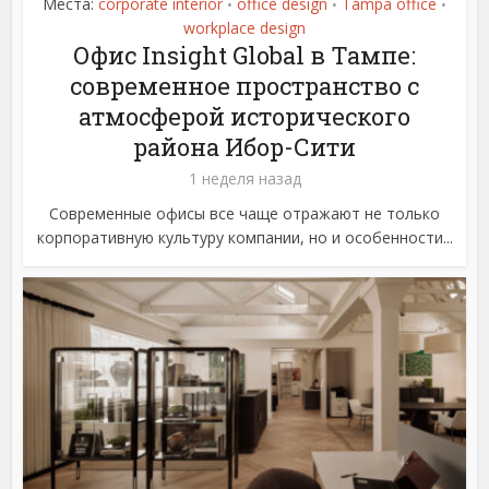
Места:
corporate interior
office design
Tampa office
•
•
•
workplace design
Офис Insight Global в Тампе:
современное пространство с
атмосферой исторического
района Ибор-Сити
1 неделя назад
Современные офисы все чаще отражают не только
корпоративную культуру компании, но и особенности...