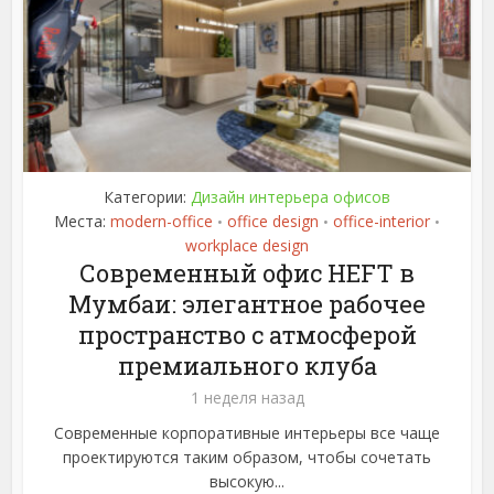
Категории:
Дизайн интерьера офисов
Места:
modern-office
office design
office-interior
•
•
•
workplace design
Современный офис HEFT в
Мумбаи: элегантное рабочее
пространство с атмосферой
премиального клуба
1 неделя назад
Современные корпоративные интерьеры все чаще
проектируются таким образом, чтобы сочетать
высокую...