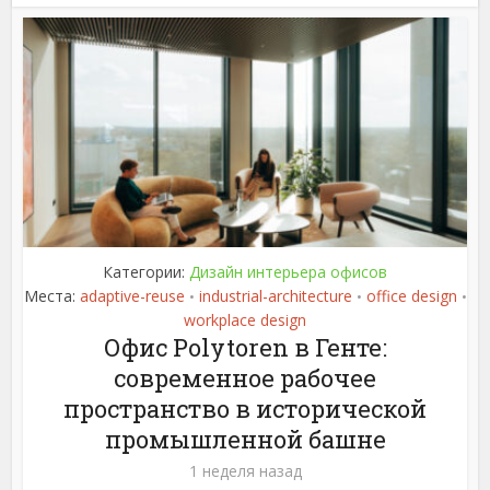
Категории:
Дизайн интерьера офисов
Места:
adaptive-reuse
industrial-architecture
office design
•
•
•
workplace design
Офис Polytoren в Генте:
современное рабочее
пространство в исторической
промышленной башне
1 неделя назад