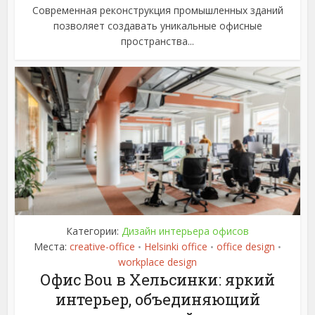
Современная реконструкция промышленных зданий
позволяет создавать уникальные офисные
пространства...
Категории:
Дизайн интерьера офисов
Места:
creative-office
Helsinki office
office design
•
•
•
workplace design
Офис Bou в Хельсинки: яркий
интерьер, объединяющий