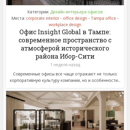
Категории:
Дизайн интерьера офисов
Места:
corporate interior
office design
Tampa office
•
•
•
workplace design
Офис Insight Global в Тампе:
современное пространство с
атмосферой исторического
района Ибор-Сити
1 неделя назад
Современные офисы все чаще отражают не только
корпоративную культуру компании, но и особенности...