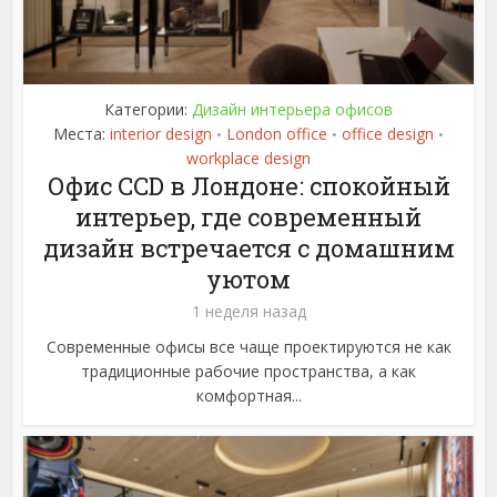
Категории:
Дизайн интерьера офисов
Места:
interior design
London office
office design
•
•
•
workplace design
Офис CCD в Лондоне: спокойный
интерьер, где современный
дизайн встречается с домашним
уютом
1 неделя назад
Современные офисы все чаще проектируются не как
традиционные рабочие пространства, а как
комфортная...