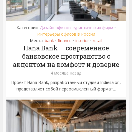
Категории:
Дизайн офисов туристических фирм
•
Интерьеры офисов в России
Места:
bank
finance
interior
retail
•
•
•
Hana Bank — современное
банковское пространство с
акцентом на комфорт и доверие
4 месяца назад
Проект Hana Bank, разработанный студией Indiesalon,
представляет собой переосмысленный формат...