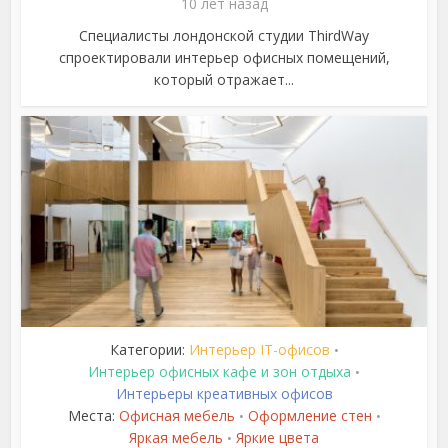
10 лет назад
Специалисты лондонской студии ThirdWay
спроектировали интерьер офисных помещений,
который отражает...
Категории:
Интерьер IT-офисов
•
Интерьер офисных кафе и зон отдыха
•
Интерьеры креативных офисов
Места:
Офисная мебель
Оформление стен
•
•
Яркая мебель
Яркие цвета
•