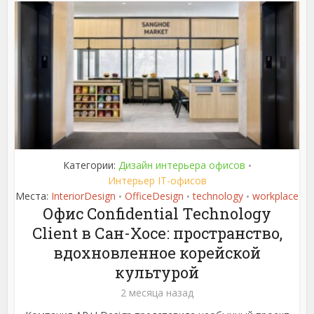
Категории:
Дизайн интерьера офисов
•
Интерьер IT-офисов
Места:
InteriorDesign
OfficeDesign
technology
workplace
•
•
•
Офис Confidential Technology
Client в Сан-Хосе: пространство,
вдохновленное корейской
культурой
2 месяца назад