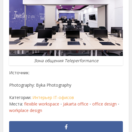
Зона общения Teleperformance
Источник:
Photography: Byka Photography
Категории:
Интерьер IT-офисов
Места:
flexible workspace
Jakarta office
office design
•
•
•
workplace design