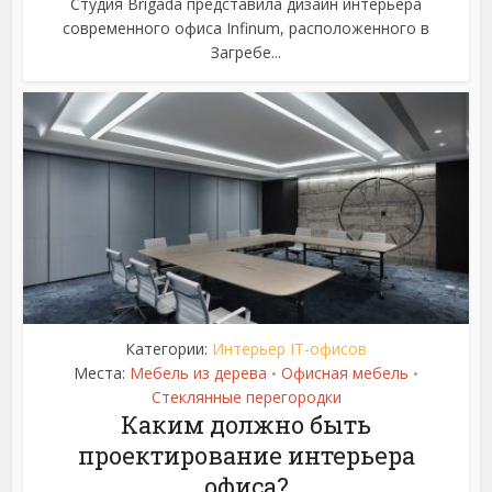
Студия Brigada представила дизайн интерьера
современного офиса Infinum, расположенного в
Загребе...
Категории:
Интерьер IT-офисов
Места:
Мебель из дерева
Офисная мебель
•
•
Стеклянные перегородки
Каким должно быть
проектирование интерьера
офиса?