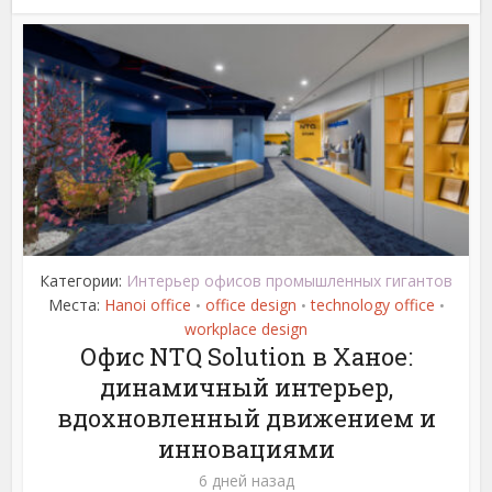
Категории:
Интерьер офисов промышленных гигантов
Места:
Hanoi office
office design
technology office
•
•
•
workplace design
Офис NTQ Solution в Ханое:
динамичный интерьер,
вдохновленный движением и
инновациями
6 дней назад