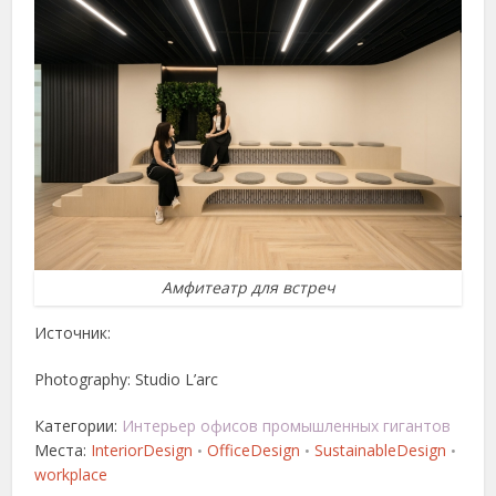
Амфитеатр для встреч
Источник:
Photography: Studio L’arc
Категории:
Интерьер офисов промышленных гигантов
Места:
InteriorDesign
OfficeDesign
SustainableDesign
•
•
•
workplace