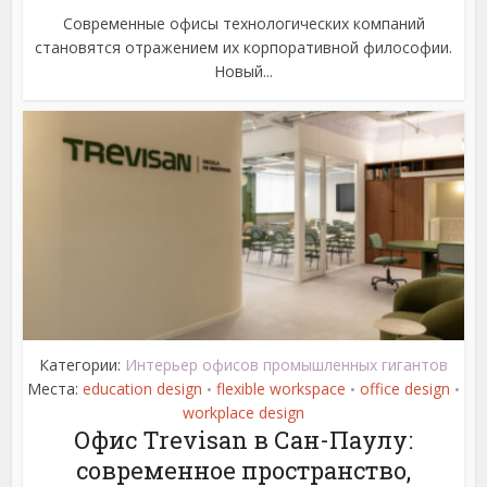
Современные офисы технологических компаний
становятся отражением их корпоративной философии.
Новый...
Категории:
Интерьер офисов промышленных гигантов
Места:
education design
flexible workspace
office design
•
•
•
workplace design
Офис Trevisan в Сан-Паулу:
современное пространство,