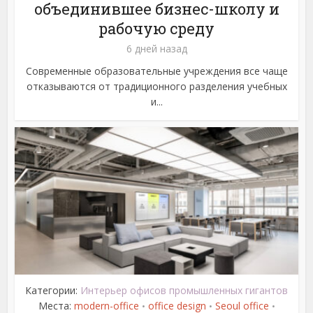
объединившее бизнес-школу и
рабочую среду
6 дней назад
Современные образовательные учреждения все чаще
отказываются от традиционного разделения учебных
и...
Категории:
Интерьер офисов промышленных гигантов
Места:
modern-office
office design
Seoul office
•
•
•