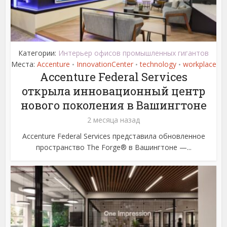
Категории:
Интерьер офисов промышленных гигантов
Места:
Accenture
InnovationCenter
technology
workplace
•
•
•
Accenture Federal Services
открыла инновационный центр
нового поколения в Вашингтоне
2 месяца назад
Accenture Federal Services представила обновленное
пространство The Forge® в Вашингтоне —...