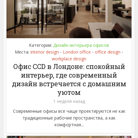
Категории:
Дизайн интерьера офисов
Места:
interior design
London office
office design
•
•
•
workplace design
Офис CCD в Лондоне: спокойный
интерьер, где современный
дизайн встречается с домашним
уютом
1 неделя назад
Современные офисы все чаще проектируются не как
традиционные рабочие пространства, а как
комфортная...