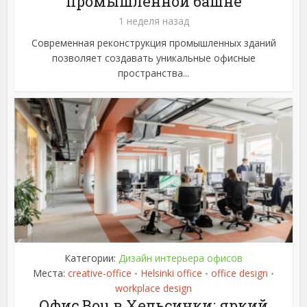
промышленной башне
1 неделя назад
Современная реконструкция промышленных зданий
позволяет создавать уникальные офисные
пространства...
Категории:
Дизайн интерьера офисов
Места:
creative-office
Helsinki office
office design
•
•
•
workplace design
Офис Bou в Хельсинки: яркий