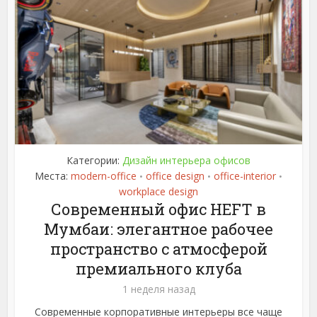
Категории:
Дизайн интерьера офисов
Места:
modern-office
office design
office-interior
•
•
•
workplace design
Современный офис HEFT в
Мумбаи: элегантное рабочее
пространство с атмосферой
премиального клуба
1 неделя назад
Современные корпоративные интерьеры все чаще