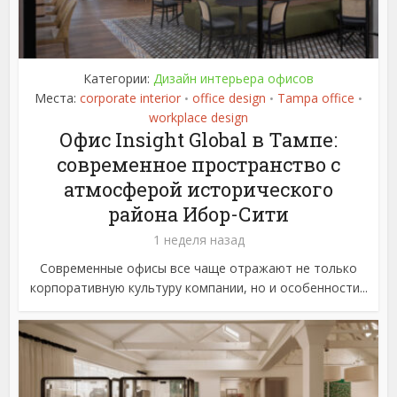
Категории:
Дизайн интерьера офисов
Места:
corporate interior
office design
Tampa office
•
•
•
workplace design
Офис Insight Global в Тампе:
современное пространство с
атмосферой исторического
района Ибор-Сити
1 неделя назад
Современные офисы все чаще отражают не только
корпоративную культуру компании, но и особенности...