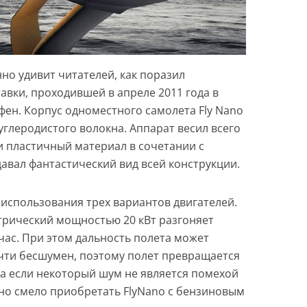
о удивит читателей, как поразил
авки, проходившей в апреле 2011 года в
ен. Корпус одноместного самолета Fly Nano
глеродистого волокна. Аппарат весил всего
и пластичный материал в сочетании с
вал фантастический вид всей конструкции.
использования трех вариантов двигателей.
трический мощностью 20 кВт разгоняет
/час. При этом дальность полета может
очти бесшумен, поэтому полет превращается
 а если некоторый шум не является помехой
жно смело приобретать FlyNano с бензиновым