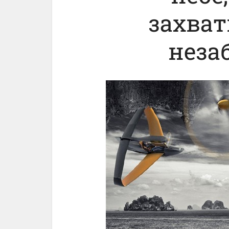
захва
неза