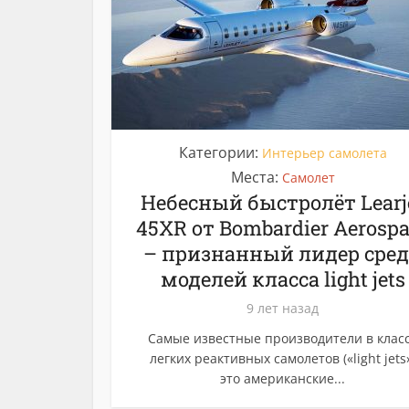
Категории:
Интерьер самолета
Места:
Самолет
Небесный быстролёт Learj
45XR от Bombardier Aerospa
– признанный лидер сре
моделей класса light jets
9 лет назад
Самые известные производители в клас
легких реактивных самолетов («light jets
это американские...