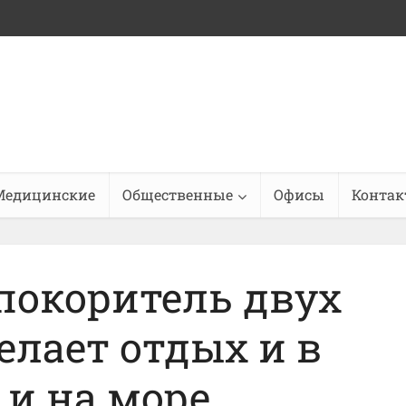
Медицинские
Общественные
Офисы
Конта
 покоритель двух
елает отдых и в
, и на море