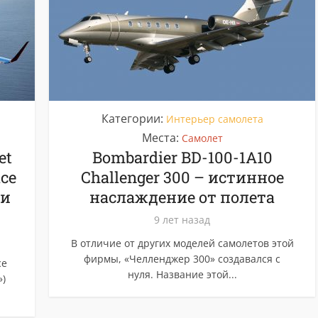
Категории:
Интерьер самолета
Места:
Самолет
et
Bombardier BD-100-1A10
ce
Challenger 300 – истинное
ди
наслаждение от полета
9 лет назад
В отличие от других моделей самолетов этой
фирмы, «Челленджер 300» создавался с
се
нуля. Название этой...
»)