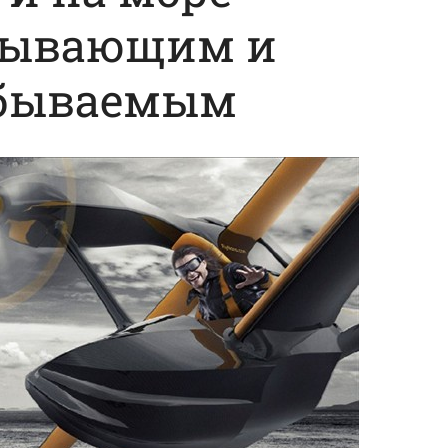
тывающим и
бываемым