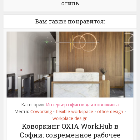
стиль
Вам также понравится:
Категории:
Интерьер офисов для коворкинга
Места:
Coworking
flexible workspace
office design
•
•
•
workplace design
Коворкинг OXIA WorkHub в
Софии: современное рабочее