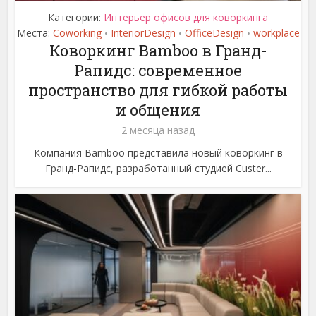
Категории:
Интерьер офисов для коворкинга
Места:
Coworking
InteriorDesign
OfficeDesign
workplace
•
•
•
Коворкинг Bamboo в Гранд-
Рапидс: современное
пространство для гибкой работы
и общения
2 месяца назад
Компания Bamboo представила новый коворкинг в
Гранд-Рапидс, разработанный студией Custer...