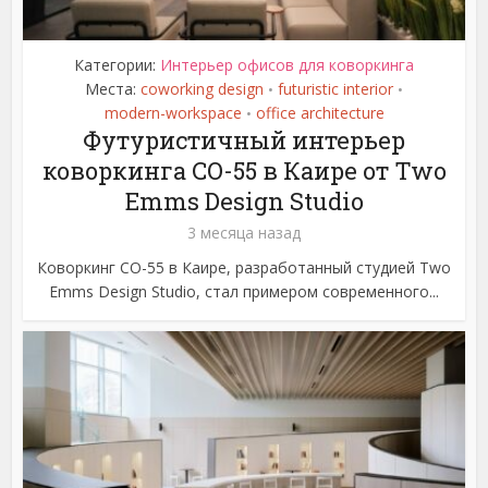
Категории:
Интерьер офисов для коворкинга
Места:
coworking design
futuristic interior
•
•
modern-workspace
office architecture
•
Футуристичный интерьер
коворкинга CO-55 в Каире от Two
Emms Design Studio
3 месяца назад
Коворкинг CO-55 в Каире, разработанный студией Two
Emms Design Studio, стал примером современного...