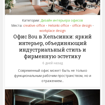
Категории:
Дизайн интерьера офисов
Места:
creative-office
Helsinki office
office design
•
•
•
workplace design
Офис Bou в Хельсинки: яркий
интерьер, объединяющий
индустриальный стиль и
фирменную эстетику
6 дней назад
Современный офис может быть не только
функциональным рабочим пространством, но и
отражением...