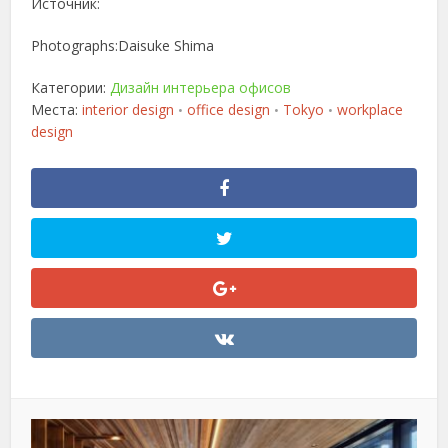
Источник:
Photographs:Daisuke Shima
Категории:
Дизайн интерьера офисов
Места:
interior design
office design
Tokyo
workplace
•
•
•
design