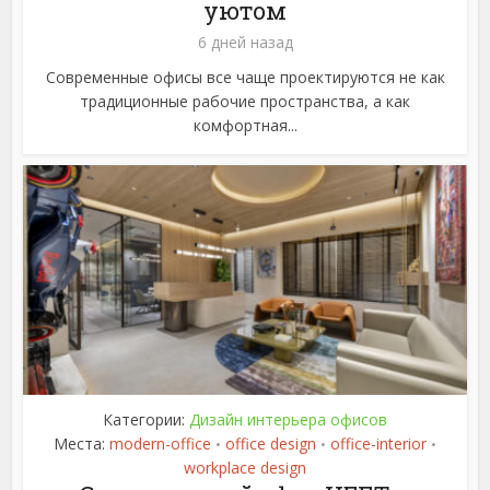
уютом
6 дней назад
Современные офисы все чаще проектируются не как
традиционные рабочие пространства, а как
комфортная...
Категории:
Дизайн интерьера офисов
Места:
modern-office
office design
office-interior
•
•
•
workplace design